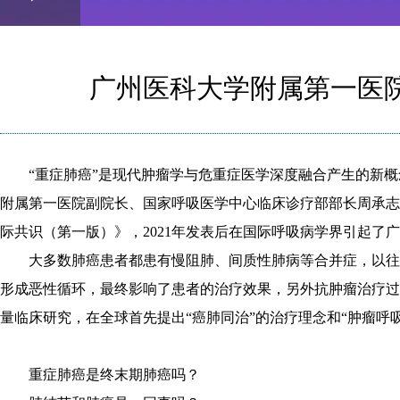
Play
0:00
/
--:--
Play
0.06%
Video
广州医科大学附属第一医
“重症肺癌”是现代肿瘤学与危重症医学深度融合产生的新
附属第一医院副院长、国家呼吸医学中心临床诊疗部部长周承志
际共识（第一版）》，2021年发表后在国际呼吸病学界引起了
大多数肺癌患者都患有慢阻肺、间质性肺病等合并症，以往
形成恶性循环，最终影响了患者的治疗效果，另外抗肿瘤治疗过
量临床研究，在全球首先提出“癌肺同治”的治疗理念和“肿瘤呼
重症肺癌是终末期肺癌吗？