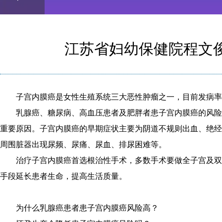
Play
0:00
/
--:--
Play
0.07%
Video
江苏省妇幼保健院程文
子宫内膜癌是女性生殖系统三大恶性肿瘤之一，目前发病率仅
乳腺癌、糖尿病、高血压患者及肥胖者患子宫内膜癌的风险
重要原因。子宫内膜癌的早期症状主要为阴道不规则出血、绝经
周围脏器出现尿频、尿痛、尿血、排尿困难等。
治疗子宫内膜癌首选根治性手术，多数手术要做全子宫及双
手段延长患者生命，提高生活质量。
为什么乳腺癌患者患子宫内膜癌风险高？