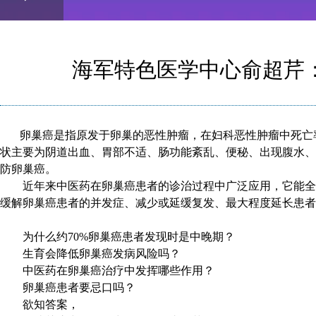
Play
0:00
/
--:--
Play
0.07%
Video
海军特色医学中心俞超芹：
卵巢癌是指原发于卵巢的恶性肿瘤，
在
妇科恶性肿瘤中死亡
状主要为
阴道出血
、
胃部不适
、
肠功能紊乱
、
便秘
、出现腹水、
防卵巢癌。
近年来中医药在卵巢癌患者的诊治过程中广泛应用，它能全
缓解卵巢癌患者的并发症、减少或延缓复发、最大程度延长患者
为什么约70%卵巢癌患者发现时是中晚期？
生育会降低卵巢癌发病风险吗？
中医药在卵巢癌治疗中发挥哪些作用？
卵巢癌患者要忌口吗？
欲知答案，